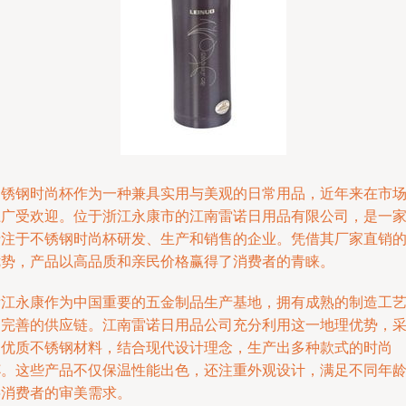
不锈钢时尚杯作为一种兼具实用与美观的日常用品，近年来在市
上广受欢迎。位于浙江永康市的江南雷诺日用品有限公司，是一
专注于不锈钢时尚杯研发、生产和销售的企业。凭借其厂家直销
优势，产品以高品质和亲民价格赢得了消费者的青睐。
浙江永康作为中国重要的五金制品生产基地，拥有成熟的制造工
和完善的供应链。江南雷诺日用品公司充分利用这一地理优势，
用优质不锈钢材料，结合现代设计理念，生产出多种款式的时尚
杯。这些产品不仅保温性能出色，还注重外观设计，满足不同年
层消费者的审美需求。