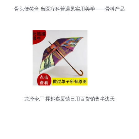
骨头便签盒 当医疗科普遇见实用美学——骨科产品
营销新思路
龙泽伞厂 撑起崧厦镇日用百货销售半边天