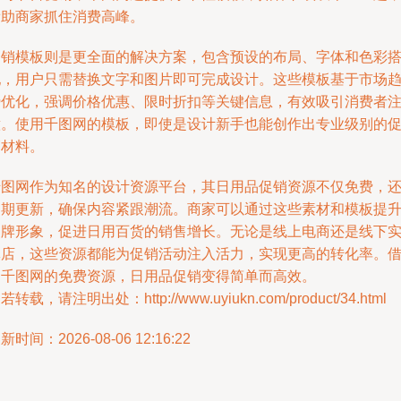
帮助商家抓住消费高峰。
促销模板则是更全面的解决方案，包含预设的布局、字体和色彩
配，用户只需替换文字和图片即可完成设计。这些模板基于市场
势优化，强调价格优惠、限时折扣等关键信息，有效吸引消费者
意。使用千图网的模板，即使是设计新手也能创作出专业级别的
销材料。
千图网作为知名的设计资源平台，其日用品促销资源不仅免费，
定期更新，确保内容紧跟潮流。商家可以通过这些素材和模板提
品牌形象，促进日用百货的销售增长。无论是线上电商还是线下
体店，这些资源都能为促销活动注入活力，实现更高的转化率。
助千图网的免费资源，日用品促销变得简单而高效。
若转载，请注明出处：http://www.uyiukn.com/product/34.html
新时间：2026-08-06 12:16:22