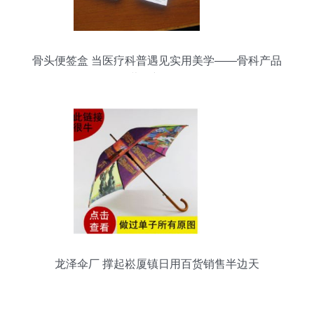
骨头便签盒 当医疗科普遇见实用美学——骨科产品
营销新思路
龙泽伞厂 撑起崧厦镇日用百货销售半边天